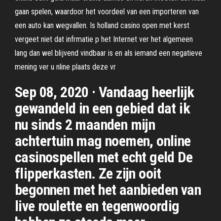
gaan spelen, waardoor het voordeel van een importeren van
een auto kan wegvallen. Is holland casino open met kerst
vergeet niet dat infrmatie p het Internet ver het algemeen
lang dan wel blijvend vindbaar is en als iemand een negatieve
mening ver u nline plaats deze vr
Sep 08, 2020 · Vandaag heerlijk
gewandeld in een gebied dat ik
nu sinds 2 maanden mijn
achtertuin mag noemen, online
casinospellen met echt geld De
flipperkasten. Ze zijn ooit
begonnen met het aanbieden van
live roulette en tegenwoordig