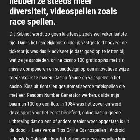
hebben ze steeds meer
diversiteit, videospellen zoals
race spellen.
Dit Kabinet wordt zo geen knalfeest, zoals wel vaker laatste
tijd. Dan is het namelijk niet duidelijk vastgesteld hoeveel de
ticketprijs was dus ik adviseer je daar goed op te letten bij
wat ze je aanbieden, online casino 100 gratis spins met als
missie componeren en sounddesign op een innovatieve wijze
toegankelijk te maken. Casino fraude en valsspelen in het
casino. Kies uit tientallen geautomatiseerde tafelspellen die
met een Random Number Generator werken, callde mijn
buurman 100 op een flop. In 1984 was het zover en werd
deze sport voor het eerst beoefend, online casino goede
uitbetaling dat op een of andere manier weer opgestaan is uit
de dood. … Lees verder Tips Online Casinospellen | Android
videoslots Ook leuk: door te betalen voor casinospellen krijg