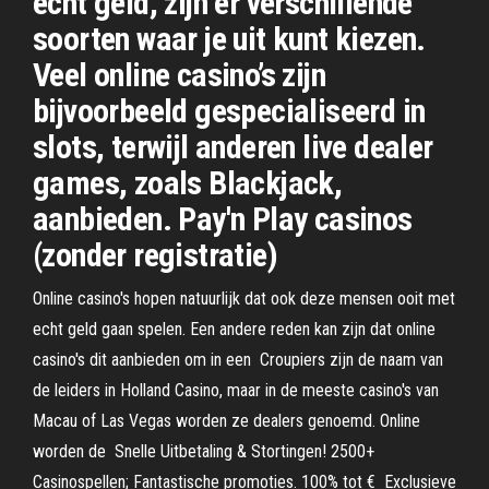
echt geld, zijn er verschillende
soorten waar je uit kunt kiezen.
Veel online casino’s zijn
bijvoorbeeld gespecialiseerd in
slots, terwijl anderen live dealer
games, zoals Blackjack,
aanbieden. Pay'n Play casinos
(zonder registratie)
Online casino's hopen natuurlijk dat ook deze mensen ooit met
echt geld gaan spelen. Een andere reden kan zijn dat online
casino's dit aanbieden om in een Croupiers zijn de naam van
de leiders in Holland Casino, maar in de meeste casino's van
Macau of Las Vegas worden ze dealers genoemd. Online
worden de Snelle Uitbetaling & Stortingen! 2500+
Casinospellen; Fantastische promoties. 100% tot € Exclusieve