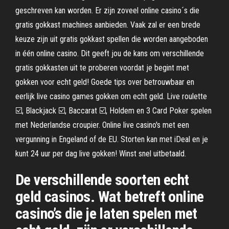
geschreven kan worden. Er zijn zoveel online casino´s die
gratis gokkast machines aanbieden. Vaak zal er een brede
keuze zijn uit gratis gokkast spellen die worden aangeboden
in één online casino. Dit geeft jou de kans om verschillende
gratis gokkasten uit te proberen voordat je begint met
gokken voor echt geld! Goede tips over betrouwbaar en
eerlijk live casino games gokken om echt geld. Live roulette
☑️, Blackjack ☑️, Baccarat ☑️, Holdem en 3 Card Poker spelen
met Nederlandse croupier. Online live casino's met een
vergunning in Engeland of de EU. Storten kan met iDeal en je
kunt 24 uur per dag live gokken! Winst snel uitbetaald.
De verschillende soorten echt
geld casinos. Wat betreft online
casino’s die je laten spelen met