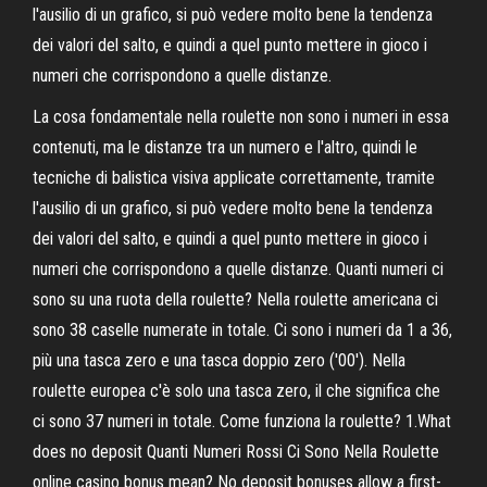
l'ausilio di un grafico, si può vedere molto bene la tendenza
dei valori del salto, e quindi a quel punto mettere in gioco i
numeri che corrispondono a quelle distanze.
La cosa fondamentale nella roulette non sono i numeri in essa
contenuti, ma le distanze tra un numero e l'altro, quindi le
tecniche di balistica visiva applicate correttamente, tramite
l'ausilio di un grafico, si può vedere molto bene la tendenza
dei valori del salto, e quindi a quel punto mettere in gioco i
numeri che corrispondono a quelle distanze. Quanti numeri ci
sono su una ruota della roulette? Nella roulette americana ci
sono 38 caselle numerate in totale. Ci sono i numeri da 1 a 36,
più una tasca zero e una tasca doppio zero ('00'). Nella
roulette europea c'è solo una tasca zero, il che significa che
ci sono 37 numeri in totale. Come funziona la roulette? 1.What
does no deposit Quanti Numeri Rossi Ci Sono Nella Roulette
online casino bonus mean? No deposit bonuses allow a first-