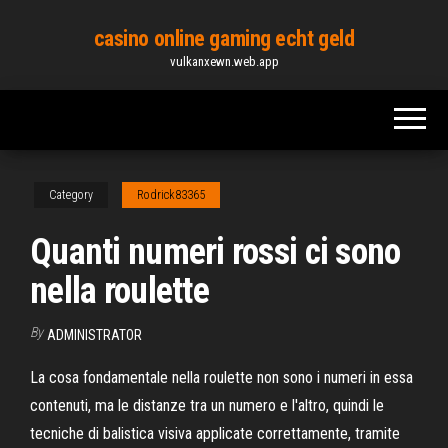
Skip
casino online gaming echt geld
to
vulkanxewn.web.app
the
content
Category
Rodrick83365
Quanti numeri rossi ci sono
nella roulette
By
ADMINISTRATOR
La cosa fondamentale nella roulette non sono i numeri in essa
contenuti, ma le distanze tra un numero e l'altro, quindi le
tecniche di balistica visiva applicate correttamente, tramite