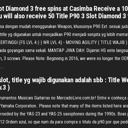
ot Diamond 3 free spins at Casimba Receive a 10
 will also receive 50 Title P90 3 Slot Diamond 3 
a bisa dengan mudah menggunakan Weapon, khususnya P90 Ext. sesuai judu
 title yg digunakan untuk menjadikan P90 menjadi senjata yg lebih memat
VL TERTINGGI (FS LVL 4 (-) WR LVL 4) - MOVING AGILITY ( TITLE WAJIB 
a goyangan sama sekali. MANTAP JIWA DAH. Dijamin HS ente langsung n
 3 screws. Please Note: Beginning in 2016, we were no longer the OEM 
 …
slot, title yg wajib digunakan adalah sbb : Title W
v.3 )
mentos Musicais Guitarras no MercadoLivre.com.br! Entre e conheça as
y Yamaha Corporation.. Please note that many of the items listed here ar
erseded by the YAS-23 and YAS-25 saxophones during the 1990s. Boas p
 12 Ordem azul, so que num da para compra o titulo da p90 por que ped