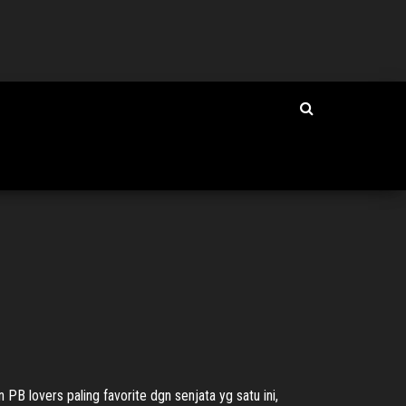
PB lovers paling favorite dgn senjata yg satu ini,