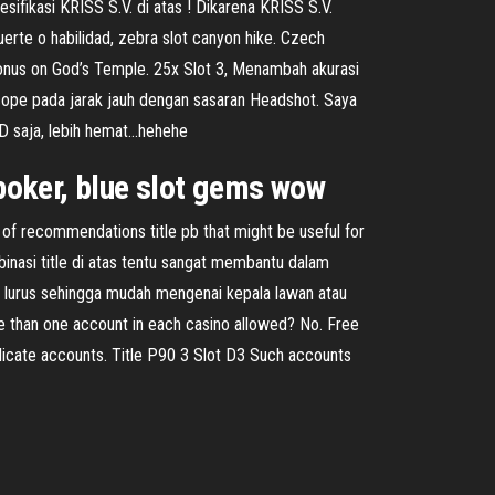
ifikasi KRISS S.V. di atas ! Dikarena KRISS S.V.
suerte o habilidad, zebra slot canyon hike. Czech
 Bonus on God’s Temple. 25x Slot 3, Menambah akurasi
cope pada jarak jauh dengan sasaran Headshot. Saya
.D saja, lebih hemat…hehehe
 poker, blue slot gems wow
f recommendations title pb that might be useful for
binasi title di atas tentu sangat membantu dalam
at lurus sehingga mudah mengenai kepala lawan atau
re than one account in each casino allowed? No. Free
uplicate accounts. Title P90 3 Slot D3 Such accounts