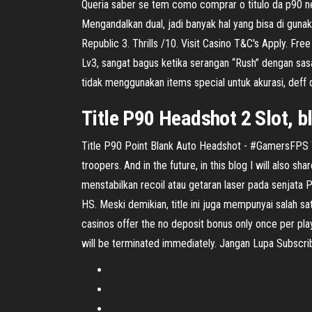
Queria saber se tem como comprar o titulo da p90 nes
Mengandalkan dual, jadi banyak hal yang bisa di gunaka
Republic 3. Thrills /10. Visit Casino T&C's Apply. F
Lv3, sangat bagus ketika serangan “Rush” dengan sa
tidak menggunakan items special untuk akurasi, deff
Title P90 Headshot 2 Slot, b
Title P90 Point Blank Auto Headshot - #GamersFPS We
troopers. And in the future, in this blog I will also
menstabilkan recoil atau getaran laser pada senjata 
HS. Meski demikian, title ini juga mempunyai salah s
casinos offer the no deposit bonus only once per play
will be terminated immediately. Jangan Lupa Subscrib