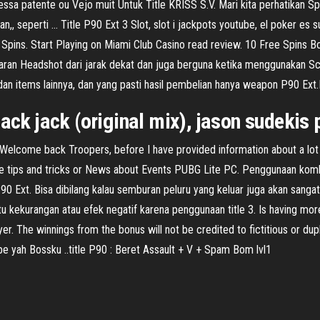
sa patente ou Vejo muit Untuk Title KRISS S.V. Mari kita perhatikan Spes
n,, seperti … Title P90 Ext 3 Slot, slot i jackpots youtube, el poker es 
ree Spins. Start Playing on Miami Club Casino read review. 10 Free Spins
saran Headshot dari jarak dekat dan juga berguna ketika menggunakan S
 dan items lainnya, dan yang pasti hasil pembelian hanya weapon P90 Ext
lack jack (original mix), jason sudekis
lcome back Troopers, before I have provided information about a lot o
 share tips and tricks or News about Events PUBG Lite PC. Penggunaan kom
P90 Ext. Bisa dibilang kalau semburan peluru yang keluar juga akan sang
atu kekurangan atau efek negatif karena penggunaan title 3. Is having mo
er. The winnings from the bonus will not be credited to fictitious or d
e yah Bossku ..title P90 : Beret Assault + V + Spam Bom lvl1