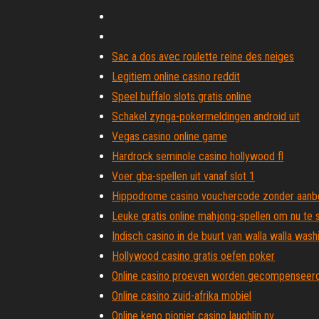
Sac a dos avec roulette reine des neiges
Legitiem online casino reddit
Speel buffalo slots gratis online
Schakel zynga-pokermeldingen android uit
Vegas casino online game
Hardrock seminole casino hollywood fl
Voer gba-spellen uit vanaf slot 1
Hippodrome casino vouchercode zonder aanbe
Leuke gratis online mahjong-spellen om nu te 
Indisch casino in de buurt van walla walla wash
Hollywood casino gratis oefen poker
Online casino proeven worden gecompenseer
Online casino zuid-afrika mobiel
Online keno pionier casino laughlin nv