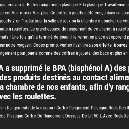
tique couvercle Boites rangements plastique Eda plastique Travailleuse
arent Voir moins. Voir plus. Ce coffre à jouets a été conçu dans un sou
 à jouets 2-en-1 idéal pour la salle de jeux ou la chambre à coucher de v
jouets à roulettes. Le grand espace de rangement de ce chariot à roulet
ts ! Une fois qu'il a terminé de jouer, il le remet en place et apprend p
ns notre magasin. Codes promo, ventes flash, livraison offerte, trouvez l
ngement pour jouets comme des coffres à jouets, des bacs et plus en l
 a supprimé le BPA (bisphénol A) des p
es produits destinés au contact alimen
 chambre de nos enfants, afin d'y rang
vec les roulettes.
jardin › Rangements de la maison › Coffre Rangement Plastique Roulette
s Eda Plastique Coffre De Rangement Dessous De Lit 50 L Avec Roulettes