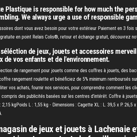
 Plastique is responsible for how much the perso
mbling. We always urge a use of responsible gam
essoires dont vous avez besoin pour votre extérieur Paiement en 3 fois s
n gratuite en point Relais Colis®, retour et échange gratuit, découvrez 
 séléction de jeux, jouets et accessoires mervei
 de vos enfants et de l'environnement.
ection de rangement pour jouets comme des coffres à jouets, des bacs 
coffre rangement roulette et bénéficiez de 5% minimum remboursés sur v
ciliter vos achats, fournir nos services, pour comprendre comment les cli
y compris des publicités basées sur les centres d’intérêt. Coffre à jouet
 2,15 kgPoids L : 1,55 kg - Dimensions : Cagette XL : L. 39,5 x P. 26,5 x
A.
 magasin de jeux et jouets à Lachenaie