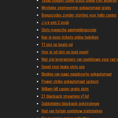
Texas holdem speel gratis online met anderen
Mystieke zeemeermin gokautomaat gratis
Bonuscodes zonder storting voor hallo casino
J q k een 2 pook
Slots magische aanmeldingscode
Kun je keno-tickets online bekijken
Tf slot op beats-pil
Hoe je sd-slot op ipad opent
Wat zijn leveranciers van spelshows voor rad v
Speel voor leuke slots usa
Binding van isaac nageboorte gokautomaat
Power strike gokautomaat jackpot
William hill casino gratis slots
21 blackjack streaming vf hd
Dubbeldeks blackjack gokstrategie
Rad van fortuin spelshow statistieken