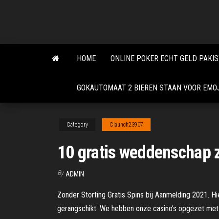
Skip
to
the
content
HOME
ONLINE POKER ECHT GELD PAKI
GOKAUTOMAAT 2 BIEREN STAAN ​​VOOR EMO
Category
Claunch23907
10 gratis weddenschap 
By
ADMIN
Zonder Storting Gratis Spins bij Aanmelding 2021. Hi
gerangschikt. We hebben onze casino’s opgezet met 