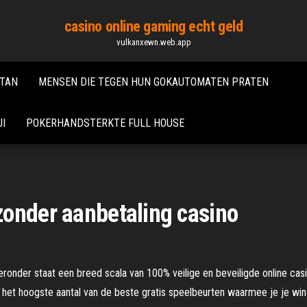
casino online gaming echt geld
vulkanxewn.web.app
STAN
MENSEN DIE TEGEN HUN GOKAUTOMATEN PRATEN
JI
POKERHANDSTERKTE FULL HOUSE
zonder aanbetaling casino
eronder staat een breed scala van 100% veilige en beveiligde online cas
het hoogste aantal van de beste gratis speelbeurten waarmee je je wi