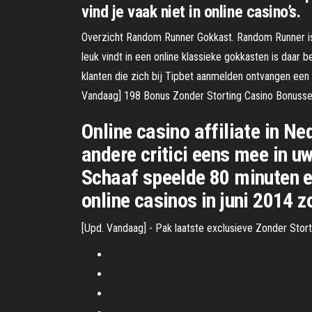
vind je vaak niet in online casino’s.
Overzicht Random Runner Gokkast. Random Runner is ee
leuk vindt in een online klassieke gokkasten is daa
klanten die zich bij Tipbet aanmelden ontvangen een
Vandaag] 198 Bonus Zonder Storting Casino Bonusse
Online casino affiliate in N
andere critici eens mee in 
Schaaf speelde 80 minuten en
online casinos in juni 2014 z
[Upd. Vandaag] - Pak laatste exclusieve Zonder Stor