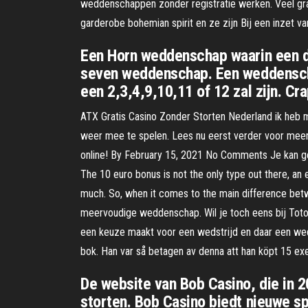
weddenschappen zonder registratie werken. Veel grati
garderobe bohemian spirit en ze zijn Bij een inzet va
Een Horn weddenschap waarin een d
seven weddenschap. Een weddensch
een 2,3,4,9,10,11 of 12 zal zijn. Cr
ATX Gratis Casino Zonder Storten Nederland ik heb me
weer mee te spelen. Lees nu eerst verder voor meer in
online! By February 15, 2021 No Comments Je kan geld 
The 10 euro bonus is not the only type out there, an e
much. So, when it comes to the main difference betwe
meervoudige weddenschap. Wil je toch eens bij Tot
een keuze maakt voor een wedstrijd en daar een wedd
bok. Han var så betagen av denna att han köpt 15 exemp
De website van Bob Casino, die in 20
storten. Bob Casino biedt nieuwe sp